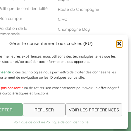
Politique de confidentialité
Route du Champagne
Mon compte
CIVC
Validation de la
Champagne Day
commande
Saulte Bouchon
Gérer le consentement aux cookies (EU)
Panier
Confrérie Saint Vincent
Notre Boutique
les meilleures expériences, nous utilisons des technologies telles que les
Champagnes – Our Shop
 stocker et/ou accéder aux informations des appareils.
Contact
nsentir
à ces technologies nous permettra de traiter des données telles
rtement de navigation ou les ID uniques sur ce site.
 pas consentir
ou de retirer son consentement peut avoir un effet négatif
s caractéristiques et fonctions.
EPTER
REFUSER
VOIR LES PRÉFÉRENCES
Politique de cookies
Politique de confidentialité
r l'envoi de nos Champagnes !