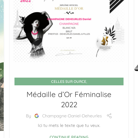
,
CELLES SUR OURCE
,
CHAMPAGNE DANIEL DEHEURLES & FILLES
Médaille d’Or Féminalise
MÉDAILLE D'OR FÉMINALISE 2022
2022
By
Champagne-Daniel-Deheurles
Ici tu mets le texte que tu veux.
CONTINUE READING