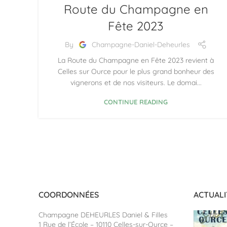
,
CHAMPAGNE DANIEL DEHEURLES & FILLES
Route du Champagne en
,
ROUTE DU CHAMPAGNE
Fête 2023
ROUTE DU CHAMPAGNE EN FÊTE 2023
By
Champagne-Daniel-Deheurles
La Route du Champagne en Fête 2023 revient à
Celles sur Ource pour le plus grand bonheur des
vignerons et de nos visiteurs. Le domai...
CONTINUE READING
COORDONNÉES
ACTUALI
Champagne DEHEURLES Daniel & Filles
1 Rue de l’École – 10110 Celles-sur-Ource –